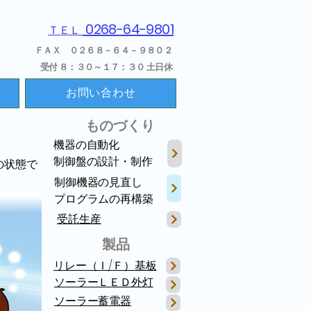
0268-64-9801
ＴＥＬ
ＦＡＸ ０２６８－６４－９８０２
受付 ８：３０～１７：３０ 土日休
お問い合わせ
ものづくり
機器の自動化
​制御盤の設計・制作
の状態で
制御機器の見直し
​プログラムの再構築
​受託生産
製品
​リレー（Ｉ/Ｆ）基板
​ソーラーＬＥＤ外灯
​ソーラー蓄電器