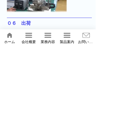
を行います。
０６　出荷

キズがつかぬように梱包し、自社トラ
ホーム
会社概要
業務内容
製品案内
お問い合わせ
ックや運送業者へ依頼をし配達いたし
ます。
０７　現場配線・動作確認

お客様の会社に伺い、装置と制御盤の
機械配線を行います。 続いて、動作確
認、モーター・センサー・ロボットな
どの調整、プログラム修正を行い、お
客様の要望に対応していきます。