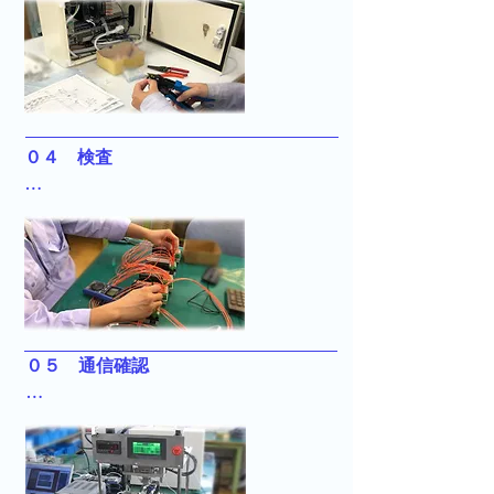
様にあわせて作成いたします。 海外製
品への対応も可能です。社内工場での
生産を軸とし、組立外注業者も充実し
ています。
０４　検査

お客様の仕様を満たしているか、外観
検査から通電しての動作試験の検査を
行います。

不備のないように、品質管理には万全
を期しています。
０５　通信確認

タッチパネルなどの機器との通信確認
を行います。また、モータなどの機器
を用いて社内でできる限りの動作確認