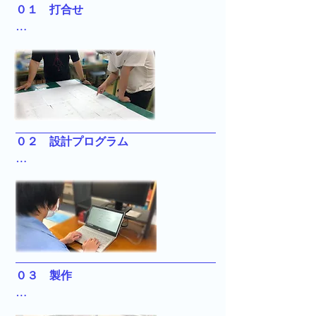
０１　打合せ

ご連絡をいただいた時点から、担当者
が迅速に対応させていただきます。技
術者とともに伺い、綿密に打ち合わせ
をいたします。
０２　設計プログラム

打合せに基づき、図面を作成いたしま
す。主に、構成図、

外形図、電気回路図になります。 ハー
ド設計からソフト設計、シーケンスプ
ログラム設計、タッチパネル設計、シ
ステム設計まで、 お客様の要望に合わ
０３　製作

せた柔軟な対応をいたします。
打合せした内容に基づき、お客様の仕